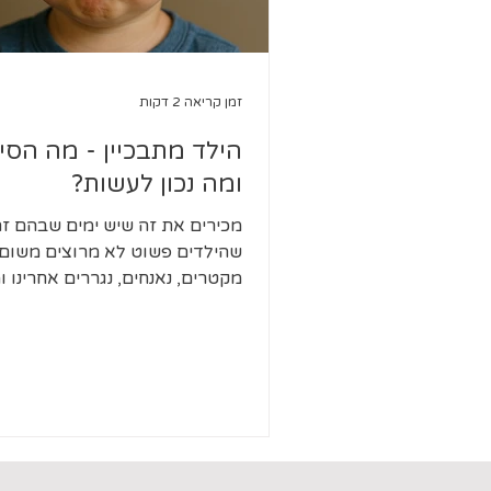
זמן קריאה 2 דקות
הילד מתבכיין - מה הסי
ומה נכון לעשות?
מכירים את זה שיש ימים שבהם זה
שהילדים פשוט לא מרוצים משום
מקטרים, נאנחים, נגררים אחרינו ו
על כל דבר בטון מתמשך ומתייפח
ומשפטים שנמרחים כמו מסטיק - 
אמאאאא!", "זה לאאא הוגן!", "אני
יודעעע איך!". כל בקשה קטנה הופ
לסאגה מתישה, וכל ניסיון שלנו לה
לפתור את הבעיה - לא באמת עוב
התגובה האינסטינקטיבית שלנו? "
יפה", "די להתבכיין", "אם אתה רו