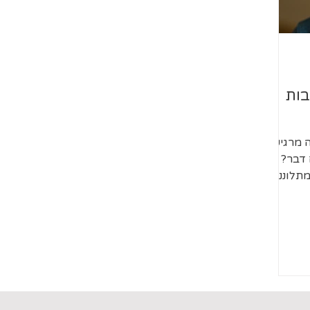
בות
 מרגיש
 דבר? הם
מתלוננים
"אבל
 לא
כת
רגיע או
ד.
תדבר
צה משהו -