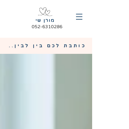
מורן שי
052-6310286
כותבת לכם בין לבין..