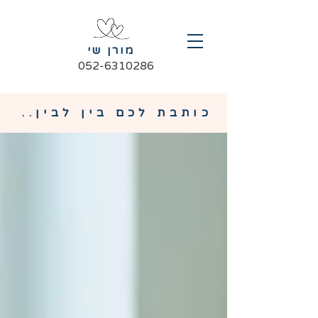
מורן שי
052-6310286
כותבת לכם בין לבין..