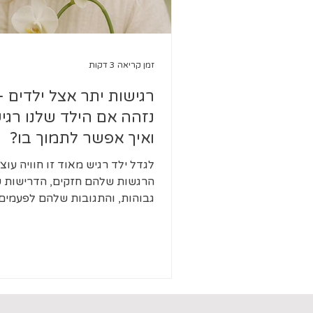
זמן קריאה 3 דקות
רגישות יתר אצל ילדים -
נזהה אם הילד שלנו רגי
ואיך אפשר לתמוך בו?
לגדל ילד רגיש מאוד זו חוויה עוצ
הרגשות שלהם חזקים, הדרישות 
גבוהות, והתגובות שלהם לפעמים
לא פרופורציונליות. אתם נותנים 
כולכם, ועדיין לפעמים זה לא מרג
מספיק. אם זה נשמע מוכר, ייתכן 
שלכם נולד עם ר
מולדת המאפיינת כ
להם לקלוט ולעבד את העולם בע