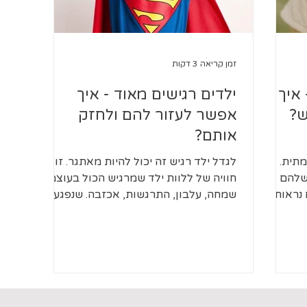
זמן קריאה 3 דקות
 איך
ילדים רגישים מאוד - איך
ש?
אפשר לעזור להם ולחזק
אותם?
מתית.
לגדל ילד רגיש זה יכול להיות מאתגר. זו
שלהם
חוויה של ללוות ילד שמרגיש הכול בעוצמה:
 נראות
שמחה, עלבון, התרגשות, אכזבה. שנפגע
את כל
ממילה קטנה, נבהל מרעש פתאומי, או זקוק
יש
לזמן כדי להתרגל לשינוי. וכשאנחנו רואים
שהילד
כמה העולם יכול להיות מציף עבורו, הלב
גישות גבוהה - תכונה
שלנו נדרך. הנטייה הראשונית שלנו כהורים
-20% מהילדים, וגורמת
היא לרצות ״לחזק״ את הילד שלנו, ללמד
וצמה רבה
אותו לא להתרגש מכל דבר, לנסות