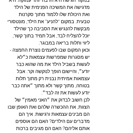
במקור הגישה היא הרבה יותר עמוקה. היא 
מדגישה את המשיכה הפנימית של הילד 
ואת היכולת שלו ללמוד מתוך סקרנות 
טבעית. במקום “להניע” את הילד, מונטסורי 
מבקשת להנגיש את הסביבה כך שהילד 
יוכל להצליח לבד, אבל תמיד בתוך קשר, 
ליווי ותלות בריאה במבוגר.
וכאן המקום שבו לפעמים נוצרת החמצה - 
יש מסגרות שמפרשות עצמאות כ״לא 
לעשות בשביל הילד את מה שהוא כבר 
יודע״, והיישום הופך לנוקשה וקר. אבל 
עצמאות אמיתית נבנית רק מתוך תלות 
בטוחה, מתוך קשר ולא מתוך ״אתה כבר 
יודע לעשות את זה לבד״. 
לכן חשוב לבדוק את ״האני מאמין״ של 
הצוות, את ההכשרה שלהם ואת האופן שבו 
הם מבינים עצמאות ורגישות. איך הם 
מדברים עם הילדים? האם הם אוספים 
אותם אליהם? האם הם מגיבים ברכות 